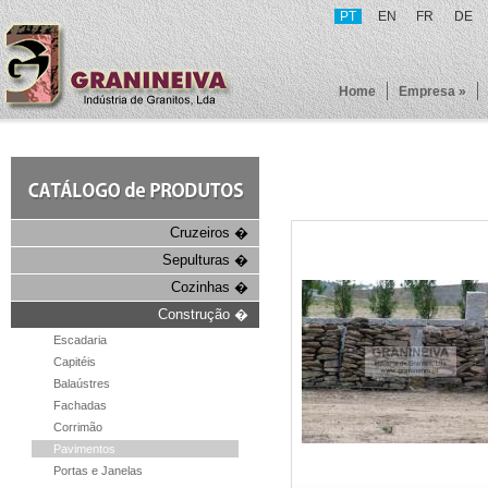
PT
EN
FR
DE
Home
Empresa »
Cruzeiros �
Sepulturas �
Cozinhas �
Construção �
Escadaria
Capitéis
Balaústres
Fachadas
Corrimão
Pavimentos
Portas e Janelas