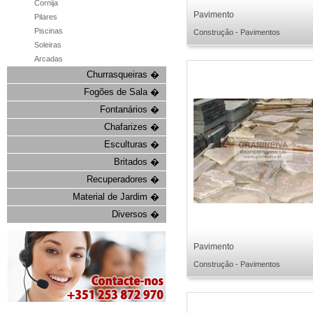
Cornija
Pavimento
Pilares
Piscinas
Construção - Pavimentos
Soleiras
Arcadas
Churrasqueiras �
Fogões de Sala �
Fontanários �
Chafarizes �
Esculturas �
Britados �
Recuperadores �
Material de Jardim �
Diversos �
Pavimento
Construção - Pavimentos