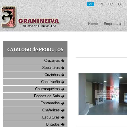
PT
EN
FR
DE
Home
Empresa »
Cruzeiros �
Sepulturas �
Cozinhas �
Construção �
Churrasqueiras �
Fogões de Sala �
Fontanários �
Chafarizes �
Esculturas �
Britados �