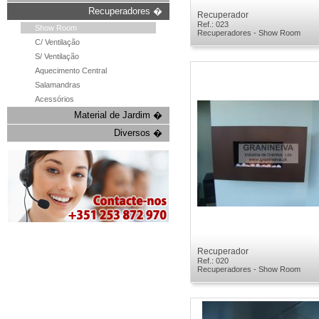
Recuperadores �
Recuperador
Ref.: 023
Show Room
Recuperadores - Show Room
C/ Ventilação
S/ Ventilação
Aquecimento Central
Salamandras
Acessórios
Material de Jardim �
Diversos �
Recuperador
Ref.: 020
Recuperadores - Show Room