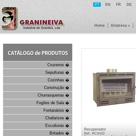
PT
EN
FR
DE
Home
Empresa »
Cruzeiros �
Sepulturas �
Cozinhas �
Construção �
Churrasqueiras �
Fogões de Sala �
Fontanários �
Chafarizes �
Esculturas �
Recuperador
Britados �
Ref.: RCSV22