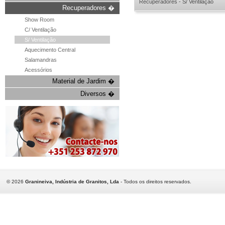
Recuperadores - S/ Ventilação
Recuperadores �
Show Room
C/ Ventilação
S/ Ventilação
Aquecimento Central
Salamandras
Acessórios
Material de Jardim �
Diversos �
©
2026
Granineiva, Indústria de Granitos, Lda
- Todos os direitos reservados.