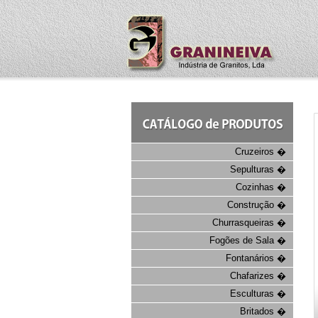
Cruzeiros �
Sepulturas �
Cozinhas �
Construção �
Churrasqueiras �
Fogões de Sala �
Fontanários �
Chafarizes �
Esculturas �
Britados �