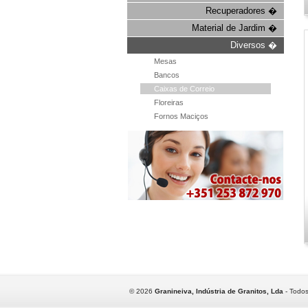
Recuperadores �
Material de Jardim �
Diversos �
Mesas
Bancos
Caixas de Correio
Floreiras
Fornos Maciços
©
2026
Granineiva, Indústria de Granitos, Lda
- Todos