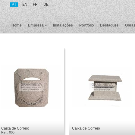
PT
EN
FR
DE
Home
Empresa »
Instalações
Portfólio
Destaques
Obras
Caixa de Correio
Caixa de Correio
Ref.: 005